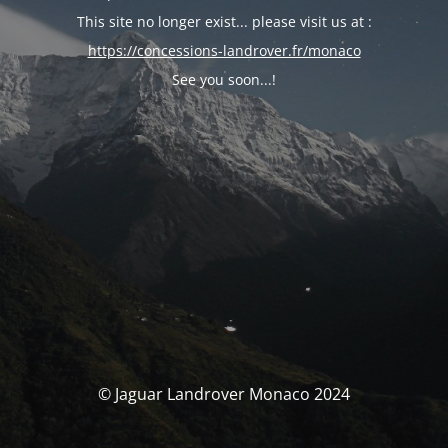
This site no longer exist... please visit us at :
https://concessions-landrover.fr/monaco
See you soon...!
© Jaguar Landrover Monaco 2024